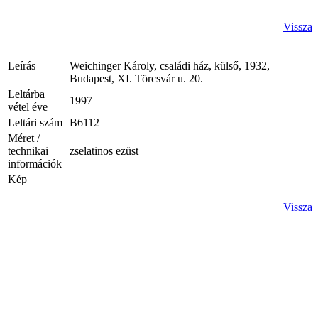
Vissza
Leírás
Weichinger Károly, családi ház, külső, 1932,
Budapest, XI. Törcsvár u. 20.
Leltárba
1997
vétel éve
Leltári szám
B6112
Méret /
technikai
zselatinos ezüst
információk
Kép
Vissza