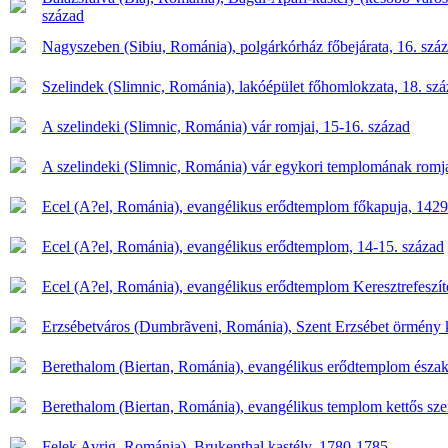
század
Nagyszeben (Sibiu, Románia), polgárkórház főbejárata, 16. szá
Szelindek (Slimnic, Románia), lakóépület főhomlokzata, 18. sz
A szelindeki (Slimnic, Románia) vár romjai, 15-16. század
A szelindeki (Slimnic, Románia) vár egykori templomának romja
Ecel (A?el, Románia), evangélikus erődtemplom főkapuja, 1429
Ecel (A?el, Románia), evangélikus erődtemplom, 14-15. század
Ecel (A?el, Románia), evangélikus erődtemplom Keresztrefeszíté
Erzsébetváros (Dumbrãveni, Románia), Szent Erzsébet örmény
Berethalom (Biertan, Románia), evangélikus erődtemplom északi
Berethalom (Biertan, Románia), evangélikus templom kettős sze
Felek Avrig, Románia), Brukenthal kastély, 1780-1785