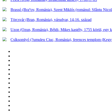
Brassó (Braºov, Románia), Szent Miklós (románul: Sfântu Nicol
Törcsvár (Bran, Románia), várudvar, 14-16. század
Uzon (Ozun, Románia), Béldi- Mikes kastély, 1755 körül, egy 
Csíksomlyó (?umuleu Ciuc, Románia), ferences templom (Keg