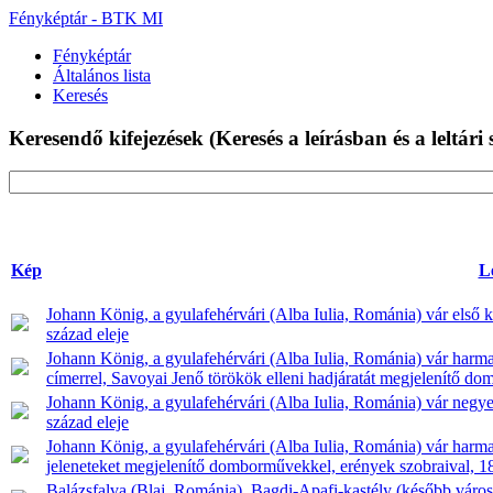
Fényképtár - BTK MI
Fényképtár
Általános lista
Keresés
Keresendő kifejezések
(Keresés a leírásban és a leltár
Kép
L
Johann König, a gyulafehérvári (Alba Iulia, Románia) vár első
század eleje
Johann König, a gyulafehérvári (Alba Iulia, Románia) vár harma
címerrel, Savoyai Jenő törökök elleni hadjáratát megjelenítő do
Johann König, a gyulafehérvári (Alba Iulia, Románia) vár negyedi
század eleje
Johann König, a gyulafehérvári (Alba Iulia, Románia) vár harma
jeleneteket megjelenítő domborművekkel, erények szobraival, 18
Balázsfalva (Blaj, Románia), Bagdi-Apafi-kastély (később város