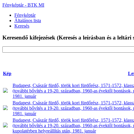
Fényképtár - BTK MI
Fényképtár
Általános lista
Keresés
Keresendő kifejezések
(Keresés a leírásban és a leltár
Kép
Le
Budapest, Császár fürdő, török kori fürdőrész, 1571-1572, klasszi
(további bővítés a 19-20. században, 1960-as évektől bontások, mű
1981. január
Budapest, Császár fürdő, török kori fürdőrész, 1571-1572, klasszi
(további bővítés a 19-20. században, 1960-as évektől bontások, mű
1981. január
Budapest, Császár fürdő, török kori fürdőrész, 1571-1572, klasszi
(további bővítés a 19-20. században, 1960-as évektől bontások, 
kupolatérben helyreállítás után, 1981. január